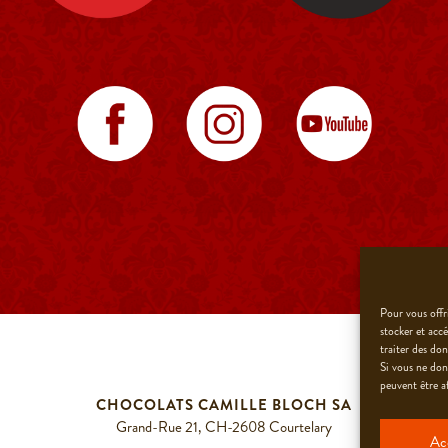
Pour vous offri
stocker et acc
traiter des do
Si vous ne don
peuvent être af
CHOCOLATS CAMILLE BLOCH SA
Grand-Rue 21, CH-2608 Courtelary
Ac