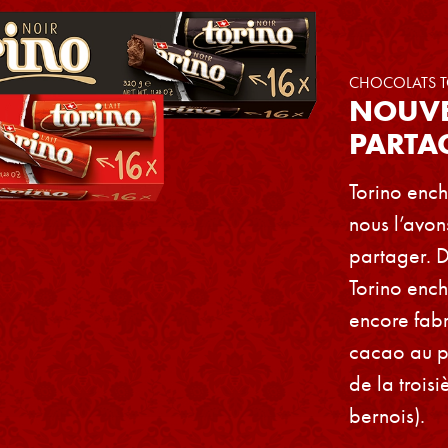
CHOCOLATS 
NOUVE
PARTA
Torino ench
nous l’avon
partager. D
Torino ench
encore fabr
cacao au pro
de la trois
bernois).