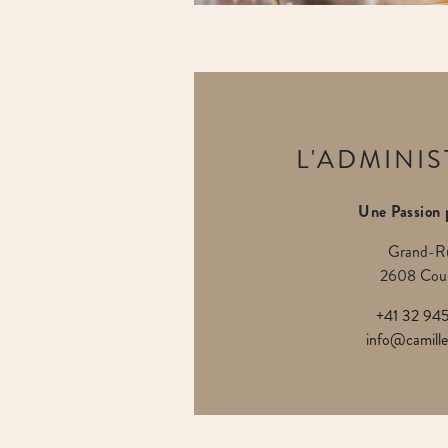
L'ADMINI
Une Passion
Grand-R
2608 Cour
+41 32 945
info@camille