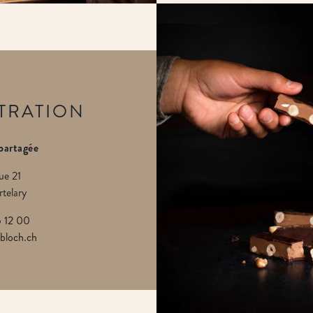
STRATION
 partagée
ue 21
telary
 12 00
bloch.ch