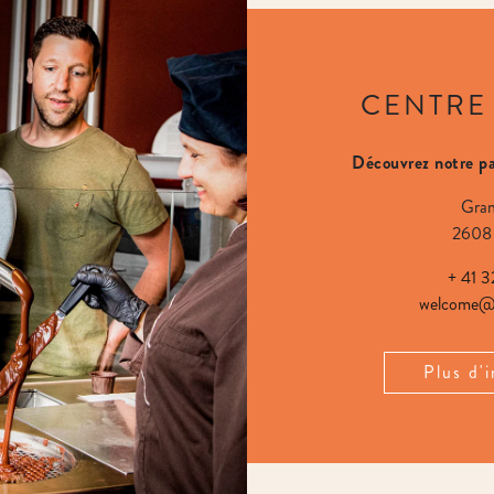
CENTRE 
Découvrez notre pa
Gran
2608 
+ 41 3
welcome@c
Plus d'