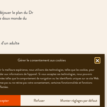
 déjouer le plan du Dr
le doux monde du
 d’un adulte
Gérer le consentement aux cookies
r la meilleure expérience, nous utilisons des technologies, telles que les cookies, pour
éder aux informations de l'appareil. Si vous acceptez ces technologies, nous pouvons
nnées telles que le comportement de navigation ou les identifiants uniques sur ce site Web.
nez pas ou ne retirez pas votre consentement, certaines fonctionnalités et fonctions
fectées.
cepter
Refuser
Monter réglages par défaut