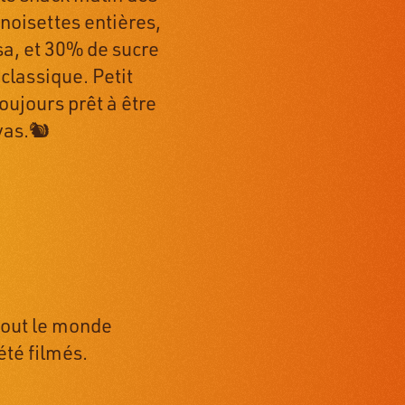
noisettes entières,
a, et 30% de sucre
classique. Petit
Toujours prêt à être
vas.🐿️
tout le monde
 été filmés.