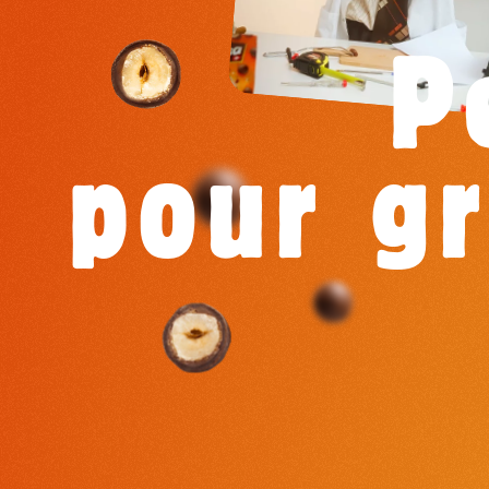
P
pour g