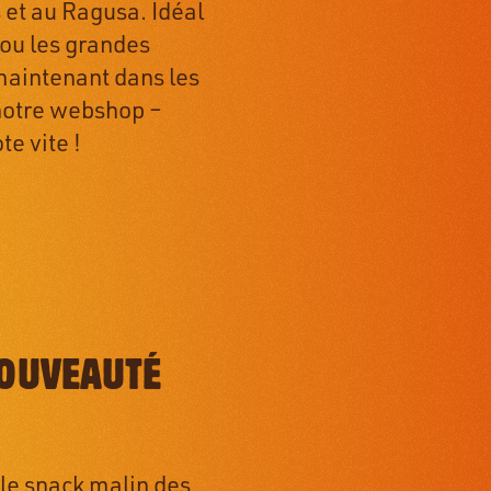
 et au Ragusa. Idéal
 ou les grandes
maintenant dans les
notre webshop –
te vite !
OUVEAUTÉ
 le snack malin des