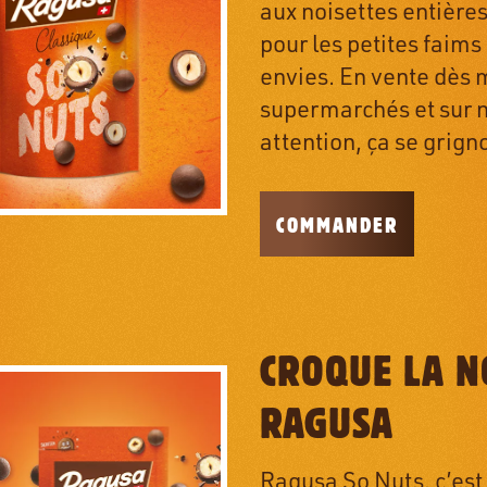
aux noisettes entières
pour les petites faims
envies. En vente dès 
supermarchés et sur 
attention, ça se grigno
COMMANDER
CROQUE LA N
RAGUSA
Ragusa So Nuts, c’est