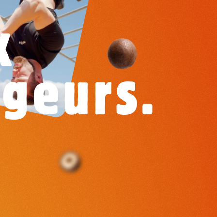
k
geurs.