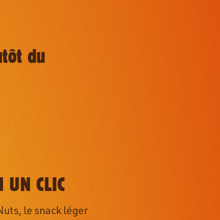
utôt du
 UN CLIC
ts, le snack léger