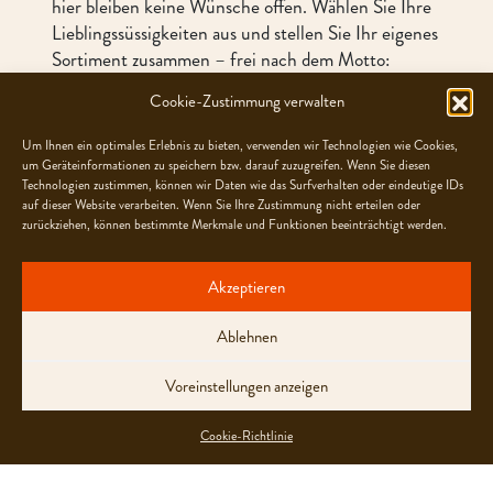
hier bleiben keine Wünsche offen. Wählen Sie Ihre
Lieblingssüssigkeiten aus und stellen Sie Ihr eigenes
Sortiment zusammen – frei nach dem Motto:
Genuss nach Lust und Laune. Denken Sie dabei
Cookie-Zustimmung verwalten
auch an Ihre Freunde und Verwandten und bringen
Sie ihnen ein kleines Geschenk mit!
Um Ihnen ein optimales Erlebnis zu bieten, verwenden wir Technologien wie Cookies,
um Geräteinformationen zu speichern bzw. darauf zuzugreifen. Wenn Sie diesen
Technologien zustimmen, können wir Daten wie das Surfverhalten oder eindeutige IDs
auf dieser Website verarbeiten. Wenn Sie Ihre Zustimmung nicht erteilen oder
Auch online erhältlich
zurückziehen, können bestimmte Merkmale und Funktionen beeinträchtigt werden.
Akzeptieren
Ablehnen
Voreinstellungen anzeigen
BISTRO
Cookie-Richtlinie